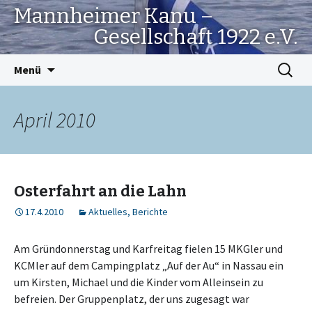
Mannheimer Kanu –
Gesellschaft 1922 e.V.
Springe
Suchen
Menü
zum
nach:
Inhalt
April 2010
Osterfahrt an die Lahn
17.4.2010
Aktuelles
,
Berichte
Am Gründonnerstag und Karfreitag fielen 15 MKGler und
KCMler auf dem Campingplatz „Auf der Au“ in Nassau ein
um Kirsten, Michael und die Kinder vom Alleinsein zu
befreien. Der Gruppenplatz, der uns zugesagt war