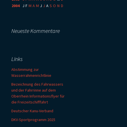
2004
:
J
F
M
A
M
J
J
A
S
O
N
D
Neueste Kommentare
Links
Abstimmung zur
Wasserrahmenrichtlinie
Bezeichnung des Fahrwassers
und der Fahrrinne auf dem
Oberrhein Informationsflyer für
die Freizeitschifffahrt
Deutscher Kanu-Verband
DKV-Sportprogramm 2025