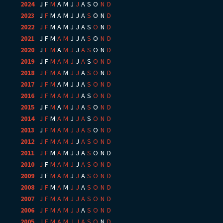
2024
:
J
F
M
A
M
J
J
A
S
O
N
D
2023
:
J
F
M
A
M
J
J
A
S
O
N
D
2022
:
J
F
M
A
M
J
J
A
S
O
N
D
2021
:
J
F
M
A
M
J
J
A
S
O
N
D
2020
:
J
F
M
A
M
J
J
A
S
O
N
D
2019
:
J
F
M
A
M
J
J
A
S
O
N
D
2018
:
J
F
M
A
M
J
J
A
S
O
N
D
2017
:
J
F
M
A
M
J
J
A
S
O
N
D
2016
:
J
F
M
A
M
J
J
A
S
O
N
D
2015
:
J
F
M
A
M
J
J
A
S
O
N
D
2014
:
J
F
M
A
M
J
J
A
S
O
N
D
2013
:
J
F
M
A
M
J
J
A
S
O
N
D
2012
:
J
F
M
A
M
J
J
A
S
O
N
D
2011
:
J
F
M
A
M
J
J
A
S
O
N
D
2010
:
J
F
M
A
M
J
J
A
S
O
N
D
2009
:
J
F
M
A
M
J
J
A
S
O
N
D
2008
:
J
F
M
A
M
J
J
A
S
O
N
D
2007
:
J
F
M
A
M
J
J
A
S
O
N
D
2006
:
J
F
M
A
M
J
J
A
S
O
N
D
2005
:
J
F
M
A
M
J
J
A
S
O
N
D