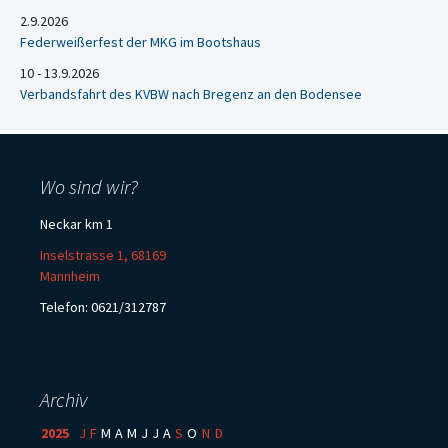
2.9.2026
Federweißerfest der MKG im Bootshaus
10 - 13.9.2026
Verbandsfahrt des KVBW nach Bregenz an den Bodensee
Wo sind wir?
Neckar km 1
Inselstrasse 1, 68169
Mannheim
Telefon: 0621/312787
Archiv
2025
:
J
F
M
A
M
J
J
A
S
O
N
D