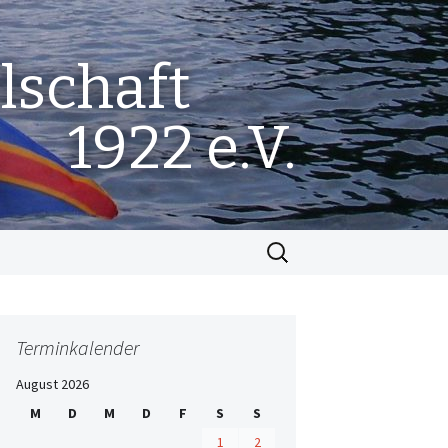
lschaft
1922 e.V.
Suchen
nach:
Terminkalender
August 2026
M
D
M
D
F
S
S
1
2