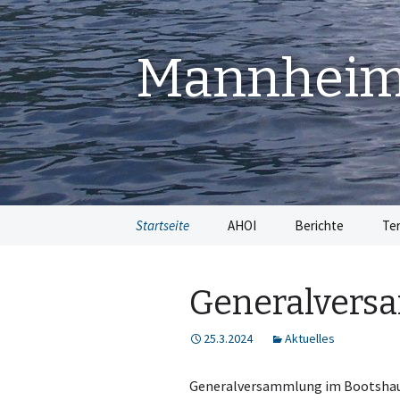
Mannheime
Springe
Startseite
AHOI
Berichte
Te
zum
Inhalt
Generalvers
25.3.2024
Aktuelles
Generalversammlung im Bootsha