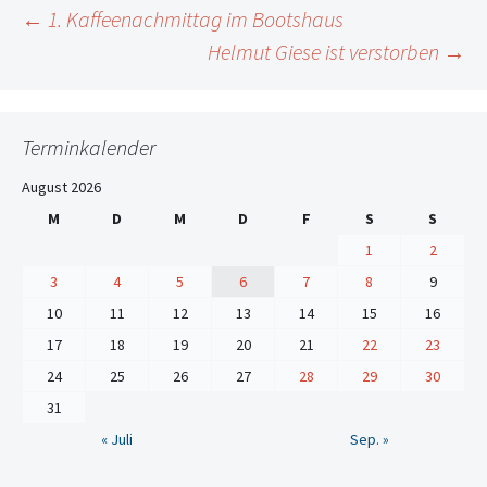
Beitrags-
←
1. Kaffeenachmittag im Bootshaus
Helmut Giese ist verstorben
→
Navigation
Terminkalender
August 2026
M
D
M
D
F
S
S
1
2
3
4
5
6
7
8
9
10
11
12
13
14
15
16
17
18
19
20
21
22
23
24
25
26
27
28
29
30
31
« Juli
Sep. »