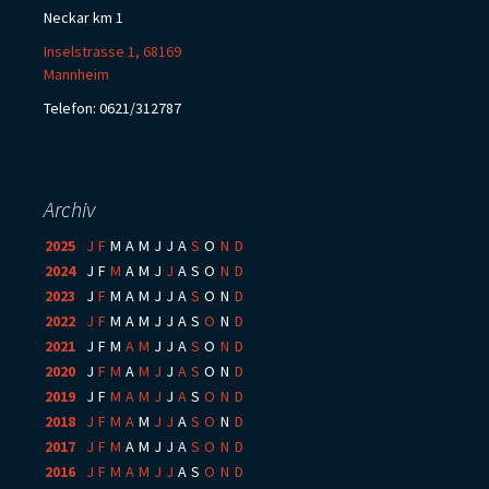
Neckar km 1
Inselstrasse 1, 68169
Mannheim
Telefon: 0621/312787
Archiv
2025
:
J
F
M
A
M
J
J
A
S
O
N
D
2024
:
J
F
M
A
M
J
J
A
S
O
N
D
2023
:
J
F
M
A
M
J
J
A
S
O
N
D
2022
:
J
F
M
A
M
J
J
A
S
O
N
D
2021
:
J
F
M
A
M
J
J
A
S
O
N
D
2020
:
J
F
M
A
M
J
J
A
S
O
N
D
2019
:
J
F
M
A
M
J
J
A
S
O
N
D
2018
:
J
F
M
A
M
J
J
A
S
O
N
D
2017
:
J
F
M
A
M
J
J
A
S
O
N
D
2016
:
J
F
M
A
M
J
J
A
S
O
N
D