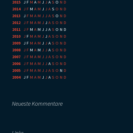
2015
:
J
F
M
A
M
J
J
A
S
O
N
D
2014
:
J
F
M
A
M
J
J
A
S
O
N
D
2013
:
J
F
M
A
M
J
J
A
S
O
N
D
2012
:
J
F
M
A
M
J
J
A
S
O
N
D
2011
:
J
F
M
A
M
J
J
A
S
O
N
D
2010
:
J
F
M
A
M
J
J
A
S
O
N
D
2009
:
J
F
M
A
M
J
J
A
S
O
N
D
2008
:
J
F
M
A
M
J
J
A
S
O
N
D
2007
:
J
F
M
A
M
J
J
A
S
O
N
D
2006
:
J
F
M
A
M
J
J
A
S
O
N
D
2005
:
J
F
M
A
M
J
J
A
S
O
N
D
2004
:
J
F
M
A
M
J
J
A
S
O
N
D
Neueste Kommentare
Links