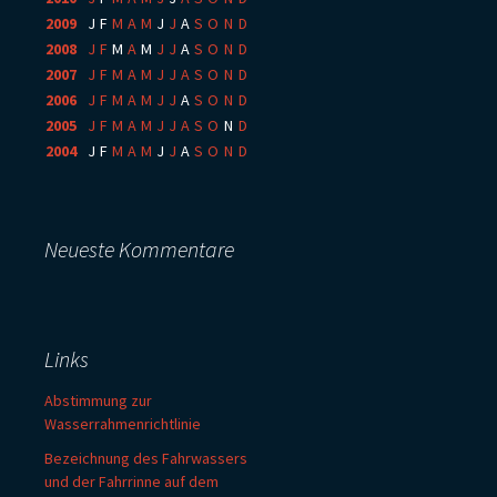
2009
:
J
F
M
A
M
J
J
A
S
O
N
D
2008
:
J
F
M
A
M
J
J
A
S
O
N
D
2007
:
J
F
M
A
M
J
J
A
S
O
N
D
2006
:
J
F
M
A
M
J
J
A
S
O
N
D
2005
:
J
F
M
A
M
J
J
A
S
O
N
D
2004
:
J
F
M
A
M
J
J
A
S
O
N
D
Neueste Kommentare
Links
Abstimmung zur
Wasserrahmenrichtlinie
Bezeichnung des Fahrwassers
und der Fahrrinne auf dem