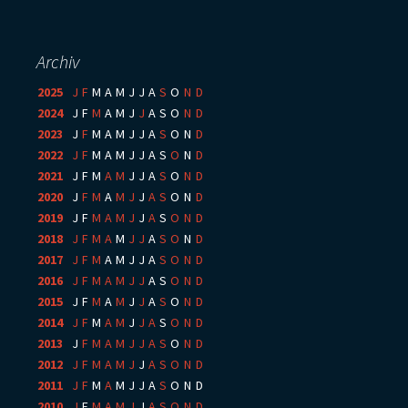
Archiv
2025
:
J
F
M
A
M
J
J
A
S
O
N
D
2024
:
J
F
M
A
M
J
J
A
S
O
N
D
2023
:
J
F
M
A
M
J
J
A
S
O
N
D
2022
:
J
F
M
A
M
J
J
A
S
O
N
D
2021
:
J
F
M
A
M
J
J
A
S
O
N
D
2020
:
J
F
M
A
M
J
J
A
S
O
N
D
2019
:
J
F
M
A
M
J
J
A
S
O
N
D
2018
:
J
F
M
A
M
J
J
A
S
O
N
D
2017
:
J
F
M
A
M
J
J
A
S
O
N
D
2016
:
J
F
M
A
M
J
J
A
S
O
N
D
2015
:
J
F
M
A
M
J
J
A
S
O
N
D
2014
:
J
F
M
A
M
J
J
A
S
O
N
D
2013
:
J
F
M
A
M
J
J
A
S
O
N
D
2012
:
J
F
M
A
M
J
J
A
S
O
N
D
2011
:
J
F
M
A
M
J
J
A
S
O
N
D
2010
:
J
F
M
A
M
J
J
A
S
O
N
D