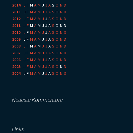
2014
:
J
F
M
A
M
J
J
A
S
O
N
D
2013
:
J
F
M
A
M
J
J
A
S
O
N
D
2012
:
J
F
M
A
M
J
J
A
S
O
N
D
2011
:
J
F
M
A
M
J
J
A
S
O
N
D
2010
:
J
F
M
A
M
J
J
A
S
O
N
D
2009
:
J
F
M
A
M
J
J
A
S
O
N
D
2008
:
J
F
M
A
M
J
J
A
S
O
N
D
2007
:
J
F
M
A
M
J
J
A
S
O
N
D
2006
:
J
F
M
A
M
J
J
A
S
O
N
D
2005
:
J
F
M
A
M
J
J
A
S
O
N
D
2004
:
J
F
M
A
M
J
J
A
S
O
N
D
Neueste Kommentare
Links