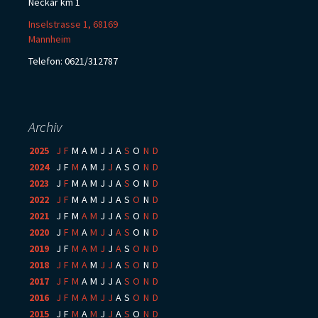
Neckar km 1
Inselstrasse 1, 68169
Mannheim
Telefon: 0621/312787
Archiv
2025
:
J
F
M
A
M
J
J
A
S
O
N
D
2024
:
J
F
M
A
M
J
J
A
S
O
N
D
2023
:
J
F
M
A
M
J
J
A
S
O
N
D
2022
:
J
F
M
A
M
J
J
A
S
O
N
D
2021
:
J
F
M
A
M
J
J
A
S
O
N
D
2020
:
J
F
M
A
M
J
J
A
S
O
N
D
2019
:
J
F
M
A
M
J
J
A
S
O
N
D
2018
:
J
F
M
A
M
J
J
A
S
O
N
D
2017
:
J
F
M
A
M
J
J
A
S
O
N
D
2016
:
J
F
M
A
M
J
J
A
S
O
N
D
2015
:
J
F
M
A
M
J
J
A
S
O
N
D