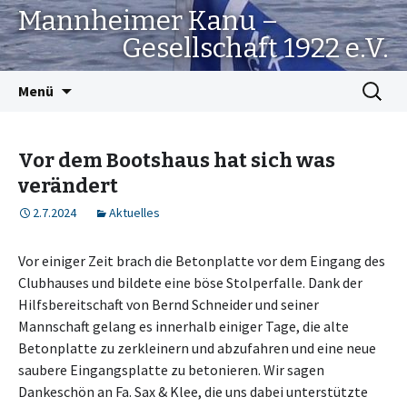
Mannheimer Kanu –
Gesellschaft 1922 e.V.
Springe
Suchen
Menü
zum
nach:
Inhalt
Vor dem Bootshaus hat sich was
verändert
2.7.2024
Aktuelles
Vor einiger Zeit brach die Betonplatte vor dem Eingang des
Clubhauses und bildete eine böse Stolperfalle. Dank der
Hilfsbereitschaft von Bernd Schneider und seiner
Mannschaft gelang es innerhalb einiger Tage, die alte
Betonplatte zu zerkleinern und abzufahren und eine neue
saubere Eingangsplatte zu betonieren. Wir sagen
Dankeschön an Fa. Sax & Klee, die uns dabei unterstützte