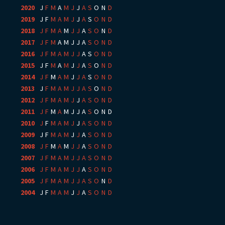
2020
:
J
F
M
A
M
J
J
A
S
O
N
D
2019
:
J
F
M
A
M
J
J
A
S
O
N
D
2018
:
J
F
M
A
M
J
J
A
S
O
N
D
2017
:
J
F
M
A
M
J
J
A
S
O
N
D
2016
:
J
F
M
A
M
J
J
A
S
O
N
D
2015
:
J
F
M
A
M
J
J
A
S
O
N
D
2014
:
J
F
M
A
M
J
J
A
S
O
N
D
2013
:
J
F
M
A
M
J
J
A
S
O
N
D
2012
:
J
F
M
A
M
J
J
A
S
O
N
D
2011
:
J
F
M
A
M
J
J
A
S
O
N
D
2010
:
J
F
M
A
M
J
J
A
S
O
N
D
2009
:
J
F
M
A
M
J
J
A
S
O
N
D
2008
:
J
F
M
A
M
J
J
A
S
O
N
D
2007
:
J
F
M
A
M
J
J
A
S
O
N
D
2006
:
J
F
M
A
M
J
J
A
S
O
N
D
2005
:
J
F
M
A
M
J
J
A
S
O
N
D
2004
:
J
F
M
A
M
J
J
A
S
O
N
D