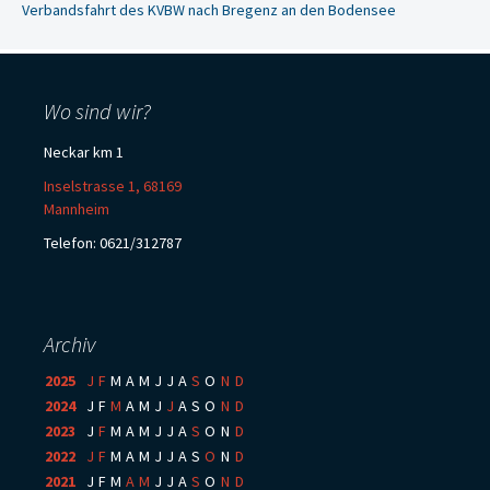
Verbandsfahrt des KVBW nach Bregenz an den Bodensee
Wo sind wir?
Neckar km 1
Inselstrasse 1, 68169
Mannheim
Telefon: 0621/312787
Archiv
2025
:
J
F
M
A
M
J
J
A
S
O
N
D
2024
:
J
F
M
A
M
J
J
A
S
O
N
D
2023
:
J
F
M
A
M
J
J
A
S
O
N
D
2022
:
J
F
M
A
M
J
J
A
S
O
N
D
2021
:
J
F
M
A
M
J
J
A
S
O
N
D