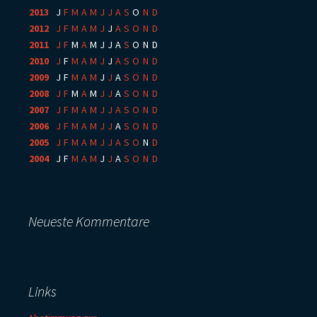
2013
:
J
F
M
A
M
J
J
A
S
O
N
D
2012
:
J
F
M
A
M
J
J
A
S
O
N
D
2011
:
J
F
M
A
M
J
J
A
S
O
N
D
2010
:
J
F
M
A
M
J
J
A
S
O
N
D
2009
:
J
F
M
A
M
J
J
A
S
O
N
D
2008
:
J
F
M
A
M
J
J
A
S
O
N
D
2007
:
J
F
M
A
M
J
J
A
S
O
N
D
2006
:
J
F
M
A
M
J
J
A
S
O
N
D
2005
:
J
F
M
A
M
J
J
A
S
O
N
D
2004
:
J
F
M
A
M
J
J
A
S
O
N
D
Neueste Kommentare
Links