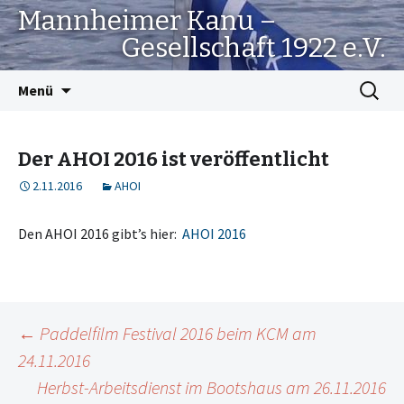
Mannheimer Kanu –
Gesellschaft 1922 e.V.
Springe
Suchen
Menü
zum
nach:
Inhalt
Der AHOI 2016 ist veröffentlicht
2.11.2016
AHOI
Den AHOI 2016 gibt’s hier:
AHOI 2016
Beitrags-
←
Paddelfilm Festival 2016 beim KCM am
24.11.2016
Navigation
Herbst-Arbeitsdienst im Bootshaus am 26.11.2016