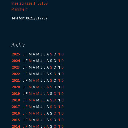
Inselstrasse 1, 68169
Mannheim
Telefon: 0621/312787
Archiv
2025
:
J
F
M
A
M
J
J
A
S
O
N
D
2024
:
J
F
M
A
M
J
J
A
S
O
N
D
2023
:
J
F
M
A
M
J
J
A
S
O
N
D
2022
:
J
F
M
A
M
J
J
A
S
O
N
D
2021
:
J
F
M
A
M
J
J
A
S
O
N
D
2020
:
J
F
M
A
M
J
J
A
S
O
N
D
2019
:
J
F
M
A
M
J
J
A
S
O
N
D
2018
:
J
F
M
A
M
J
J
A
S
O
N
D
2017
:
J
F
M
A
M
J
J
A
S
O
N
D
2016
:
J
F
M
A
M
J
J
A
S
O
N
D
2015
:
J
F
M
A
M
J
J
A
S
O
N
D
2014
:
J
F
M
A
M
J
J
A
S
O
N
D