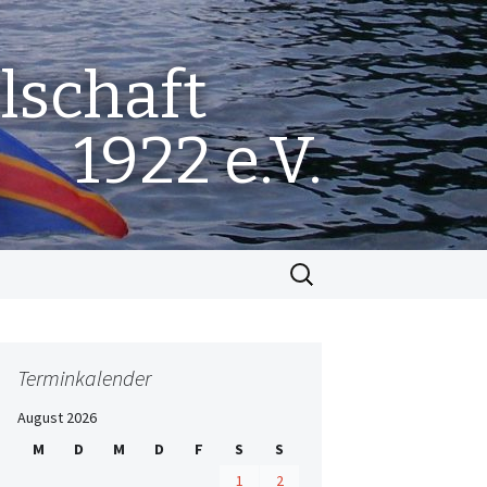
lschaft
1922 e.V.
Suchen
nach:
Terminkalender
August 2026
M
D
M
D
F
S
S
1
2