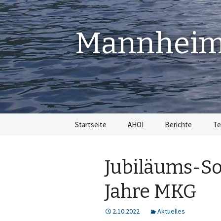
Mannheime
Springe
Startseite
AHOI
Berichte
Te
zum
Inhalt
Jubiläums-S
Jahre MKG
2.10.2022
Aktuelles