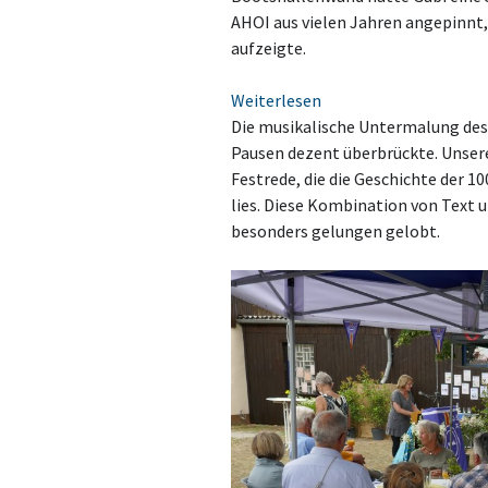
AHOI aus vielen Jahren angepinnt,
aufzeigte.
:
Weiterlesen
Jubiläums-
Die musikalische Untermalung des
Sommerfest
Pausen dezent überbrückte. Unsere
zu
Festrede, die die Geschichte der 
100
lies. Diese Kombination von Text u
Jahre
besonders gelungen gelobt.
MKG