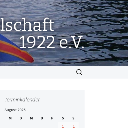
lschaft
1922 e.V.
Suchen
nach:
Terminkalender
August 2026
M
D
M
D
F
S
S
1
2