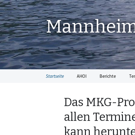
Mannheime
Springe
Startseite
AHOI
Berichte
Te
zum
Inhalt
Das MKG-Pro
allen Termine
kann herunt