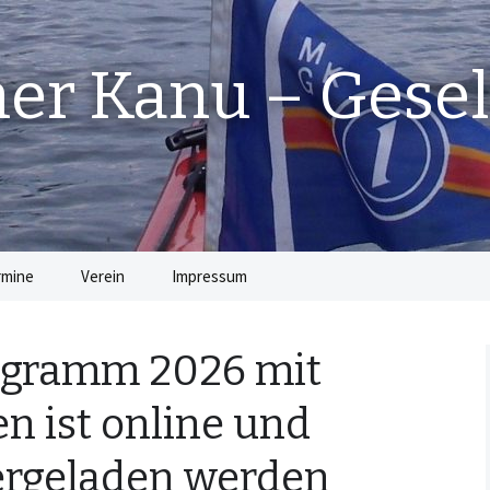
r Kanu – Gesel
rmine
Verein
Impressum
Die Vorstandschaft
gramm 2026 mit
Beiträge
n ist online und
Satzung
ergeladen werden
Jugendordnung