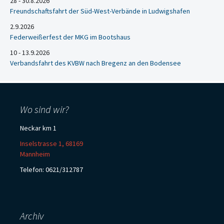
28 - 30.8.2026
Freundschaftsfahrt der Süd-West-Verbände in Ludwigshafen
2.9.2026
Federweißerfest der MKG im Bootshaus
10 - 13.9.2026
Verbandsfahrt des KVBW nach Bregenz an den Bodensee
Wo sind wir?
Neckar km 1
Inselstrasse 1, 68169
Mannheim
Telefon: 0621/312787
Archiv