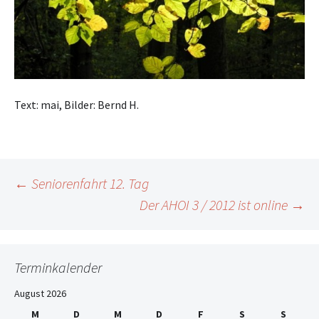
Text: mai, Bilder: Bernd H.
Beitrags-
←
Seniorenfahrt 12. Tag
Der AHOI 3 / 2012 ist online
→
Navigation
Terminkalender
August 2026
M
D
M
D
F
S
S