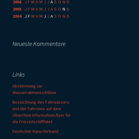
2006
:
J
F
M
A
M
J
J
A
S
O
N
D
2005
:
J
F
M
A
M
J
J
A
S
O
N
D
2004
:
J
F
M
A
M
J
J
A
S
O
N
D
Neueste Kommentare
Links
Abstimmung zur
Wasserrahmenrichtlinie
Bezeichnung des Fahrwassers
und der Fahrrinne auf dem
Oberrhein Informationsflyer für
die Freizeitschifffahrt
Deutscher Kanu-Verband