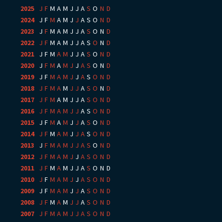
2025
:
J
F
M
A
M
J
J
A
S
O
N
D
2024
:
J
F
M
A
M
J
J
A
S
O
N
D
2023
:
J
F
M
A
M
J
J
A
S
O
N
D
2022
:
J
F
M
A
M
J
J
A
S
O
N
D
2021
:
J
F
M
A
M
J
J
A
S
O
N
D
2020
:
J
F
M
A
M
J
J
A
S
O
N
D
2019
:
J
F
M
A
M
J
J
A
S
O
N
D
2018
:
J
F
M
A
M
J
J
A
S
O
N
D
2017
:
J
F
M
A
M
J
J
A
S
O
N
D
2016
:
J
F
M
A
M
J
J
A
S
O
N
D
2015
:
J
F
M
A
M
J
J
A
S
O
N
D
2014
:
J
F
M
A
M
J
J
A
S
O
N
D
2013
:
J
F
M
A
M
J
J
A
S
O
N
D
2012
:
J
F
M
A
M
J
J
A
S
O
N
D
2011
:
J
F
M
A
M
J
J
A
S
O
N
D
2010
:
J
F
M
A
M
J
J
A
S
O
N
D
2009
:
J
F
M
A
M
J
J
A
S
O
N
D
2008
:
J
F
M
A
M
J
J
A
S
O
N
D
2007
:
J
F
M
A
M
J
J
A
S
O
N
D