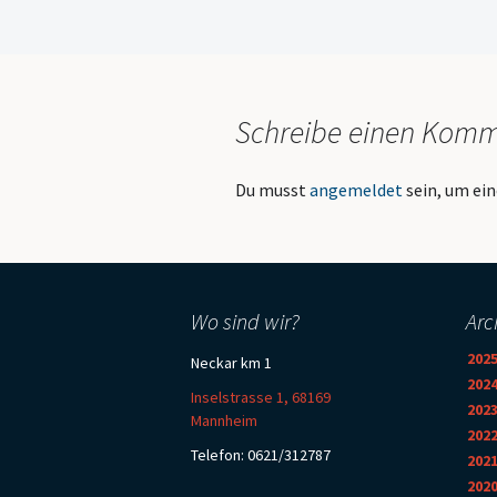
Navigation
Schreibe einen Kom
Du musst
angemeldet
sein, um e
Wo sind wir?
Arc
202
Neckar km 1
202
Inselstrasse 1, 68169
202
Mannheim
202
Telefon: 0621/312787
202
202