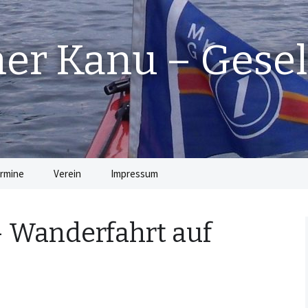
r Kanu – Gesel
rmine
Verein
Impressum
Die Vorstandschaft
 Wanderfahrt auf
Beiträge
Satzung
Jugendordnung