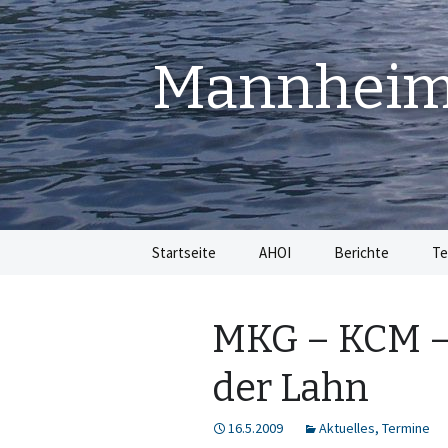
Mannheime
Springe
Startseite
AHOI
Berichte
Te
zum
Inhalt
MKG – KCM –
der Lahn
16.5.2009
Aktuelles
,
Termine