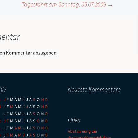
Tagesfahrt am Sonntag, 05.07.2009
→
mentar
inen Kommentar abzugeben.
hiv
Neueste Kommentare
5
:
J
F
M
A
M
J
J
A
S
O
N
D
4
:
J
F
M
A
M
J
J
A
S
O
N
D
3
:
J
F
M
A
M
J
J
A
S
O
N
D
Links
2
:
J
F
M
A
M
J
J
A
S
O
N
D
1
:
J
F
M
A
M
J
J
A
S
O
N
D
Abstimmung zur
0
:
J
F
M
A
M
J
J
A
S
O
N
D
Wasserrahmenrichtlinie