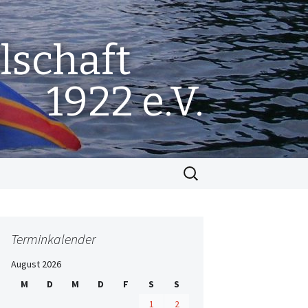
lschaft
1922 e.V.
Suchen
nach:
Terminkalender
August 2026
M
D
M
D
F
S
S
1
2