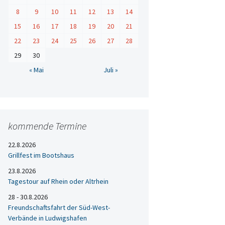
8
9
10
11
12
13
14
15
16
17
18
19
20
21
22
23
24
25
26
27
28
29
30
« Mai
Juli »
kommende Termine
22.8.2026
Grillfest im Bootshaus
23.8.2026
Tagestour auf Rhein oder Altrhein
28 - 30.8.2026
Freundschaftsfahrt der Süd-West-
Verbände in Ludwigshafen