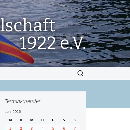
lschaft
1922 e.V.
Suchen
nach:
Terminkalender
Juni 2026
M
D
M
D
F
S
S
1
2
3
4
5
6
7