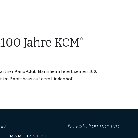
100 Jahre KCM“
artner Kanu-Club Mannheim feiert seinen 100.
 im Bootshaus auf dem Lindenhof
hiv
Neueste Kommentare
5
:
J
F
M
A
M
J
J
A
S
O
N
D