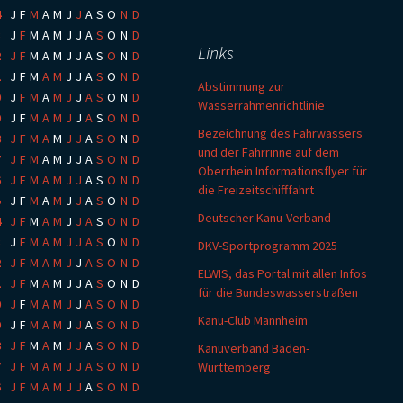
4
:
J
F
M
A
M
J
J
A
S
O
N
D
3
:
J
F
M
A
M
J
J
A
S
O
N
D
Links
2
:
J
F
M
A
M
J
J
A
S
O
N
D
1
:
J
F
M
A
M
J
J
A
S
O
N
D
Abstimmung zur
0
:
J
F
M
A
M
J
J
A
S
O
N
D
Wasserrahmenrichtlinie
9
:
J
F
M
A
M
J
J
A
S
O
N
D
Bezeichnung des Fahrwassers
8
:
J
F
M
A
M
J
J
A
S
O
N
D
und der Fahrrinne auf dem
7
:
J
F
M
A
M
J
J
A
S
O
N
D
Oberrhein Informationsflyer für
6
:
J
F
M
A
M
J
J
A
S
O
N
D
die Freizeitschifffahrt
5
:
J
F
M
A
M
J
J
A
S
O
N
D
Deutscher Kanu-Verband
4
:
J
F
M
A
M
J
J
A
S
O
N
D
3
:
J
F
M
A
M
J
J
A
S
O
N
D
DKV-Sportprogramm 2025
2
:
J
F
M
A
M
J
J
A
S
O
N
D
ELWIS, das Portal mit allen Infos
1
:
J
F
M
A
M
J
J
A
S
O
N
D
für die Bundeswasserstraßen
0
:
J
F
M
A
M
J
J
A
S
O
N
D
Kanu-Club Mannheim
9
:
J
F
M
A
M
J
J
A
S
O
N
D
8
:
J
F
M
A
M
J
J
A
S
O
N
D
Kanuverband Baden-
7
:
J
F
M
A
M
J
J
A
S
O
N
D
Württemberg
6
:
J
F
M
A
M
J
J
A
S
O
N
D